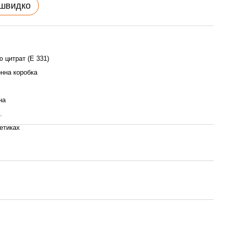
 швидко
ю цитрат (Е 331)
нна коробка
на
.
етиках