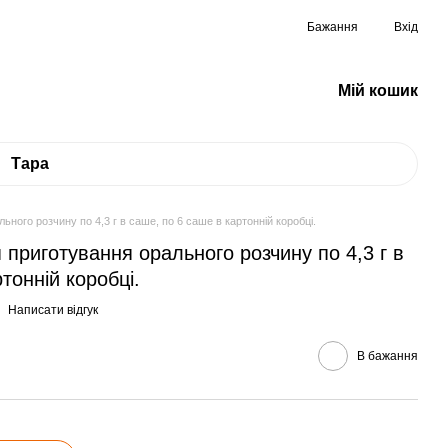
Бажання
Вхід
Мій кошик
Тара
ьного розчину по 4,3 г в саше, по 6 саше в картонній коробці.
 приготування орального розчину по 4,3 г в
тонній коробці.
Написати відгук
В бажання