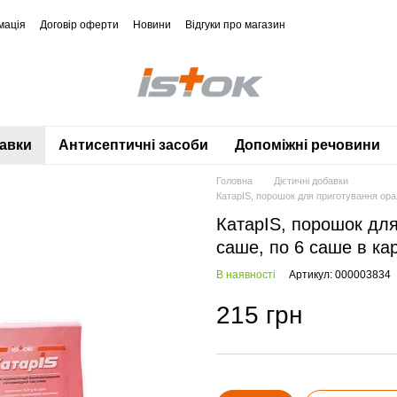
мація
Договір оферти
Новини
Відгуки про магазин
бавки
Антисептичні засоби
Допоміжні речовини
Головна
Дієтичні добавки
КатарIS, порошок для приготування орал
КатарIS, порошок для
саше, по 6 саше в кар
В наявності
Артикул: 000003834
215 грн