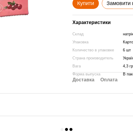
Купити
Замовити
Характеристики
Склад
натрі
Упаковка
Карто
Количество в упаковке
6 шт
Страна производитель
Украї
Вага
4,3 гр
Форма выпуска
В пак
Доставка
Оплата