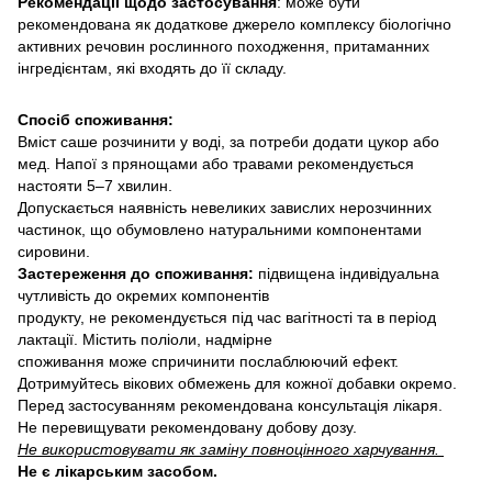
Рекомендації щодо застосування
: може бути
рекомендована як додаткове джерело комплексу біологічно
активних речовин рослинного походження, притаманних
інгредієнтам, які входять до її складу.
Спосіб споживання:
Вміст саше розчинити у воді, за потреби додати цукор або
мед. Напої з прянощами або травами рекомендується
настояти 5–7 хвилин.
Допускається наявність невеликих завислих нерозчинних
частинок, що обумовлено натуральними компонентами
сировини.
Застереження до споживання:
підвищена індивідуальна
чутливість до окремих компонентів
продукту, не рекомендується під час вагітності та в період
лактації. Містить поліоли, надмірне
споживання може спричинити послаблюючий ефект.
Дотримуйтесь вікових обмежень для кожної добавки окремо.
Перед застосуванням рекомендована консультація лікаря.
Не перевищувати рекомендовану добову дозу.
Не використовувати як заміну повноцінного харчування.
Не є лікарським засобом.