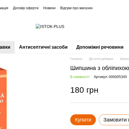
мація
Договір оферти
Новини
Відгуки про магазин
бавки
Антисептичні засоби
Допоміжні речовини
Головна
Дієтичні добавки
Шипши
Шипшина з обліпихою
В наявності
Артикул: 000005345
180 грн
Купити
Замовити