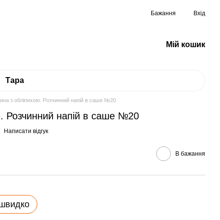
Бажання
Вхід
Мій кошик
Тара
на з обліпихою. Розчинний напій в саше №20
. Розчинний напій в саше №20
Написати відгук
В бажання
 швидко