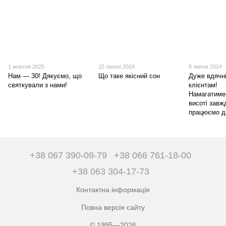
1 жовтня 2025
15 липня 2024
8 липня 2024
Нам — 30! Дякуємо, що
Що таке якісний сон
Дуже вдячн
святкували з нами!
клієнтам!
Намагатиме
висоті завж
працюємо д
+38 067 390-09-79
+38 066 761-18-00
+38 063 304-17-73
Контактна інформація
Повна версія сайту
© 1995—2026