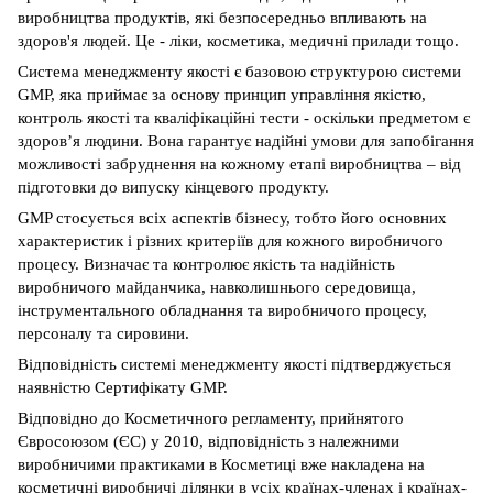
виробництва продуктів, які безпосередньо впливають на
здоров'я людей. Це - ліки, косметика, медичні прилади тощо.
Система менеджменту якості є базовою структурою системи
GMP, яка приймає за основу принцип управління якістю,
контроль якості та кваліфікаційні тести - оскільки предметом є
здоров’я людини. Вона гарантує надійні умови для запобігання
можливості забруднення на кожному етапі виробництва – від
підготовки до випуску кінцевого продукту.
GMP стосується всіх аспектів бізнесу, тобто його основних
характеристик і різних критеріїв для кожного виробничого
процесу. Визначає та контролює якість та надійність
виробничого майданчика, навколишнього середовища,
інструментального обладнання та виробничого процесу,
персоналу та сировини.
Відповідність системі менеджменту якості підтверджується
наявністю Сертифікату GMP.
Відповідно до Косметичного регламенту, прийнятого
Євросоюзом (ЄС) у 2010, відповідність з належними
виробничими практиками в Косметиці вже накладена на
косметичні виробничі ділянки в усіх країнах-членах і країнах-